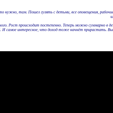
что нужно, там. Пошел гулять с детьми, все оповещения, рабо
и
ого. Рост происходит постепенно. Теперь можно суммарно в ден
. И самое интересное, что доход тоже начнёт прирастать. Вы 