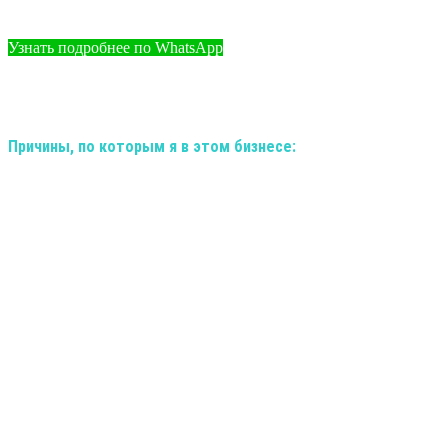
Узнать подробнее по WhatsApp
Причины, по которым я в этом бизнесе:
✅ Уникальная, молодая ниша
💚 Потрясающий продукт, направленный на моё здоровье
💹 Невероятный рост в карьерном и финансовом плане
🏡 Возможность работать дома уделяя время семье, детям
♻️ Выбор алгоритмов сочетающих мои запросы
💹 Суперское вознаграждение, Мерседес не везде дают
✳️ Свобода выбора